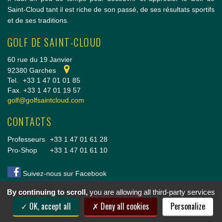
Saint-Cloud tant il est riche de son passé, de ses résultats sportifs
et de ses traditions.
GOLF DE SAINT-CLOUD
60 rue du 19 Janvier
92380 Garches
Tel.
+33 1 47 01 01 85
Fax. +33 1 47 01 19 57
golf@golfsaintcloud.com
CONTACTS
Professeurs
+33 1 47 01 61 28
Pro-Shop
+33 1 47 01 61 10
Suivez-nous sur Facebook
By continuing to scroll,
you are allowing all third-party services
Copyright © 2014 Golf de Saint-Cloud |
Conditions Générales de vente
|
Mentions légales
OK, accept all
Deny all cookies
Personalize
& crédits
|
Cookies
|
Politique de confidentialité
|
Nous rejoindre
|
Réalisation vt-design
2014