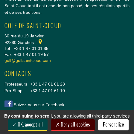
Saint-Cloud tant il est riche de son passé, de ses résultats sportifs
et de ses traditions.
GOLF DE SAINT-CLOUD
60 rue du 19 Janvier
92380 Garches
Tel.
+33 1 47 01 01 85
Fax. +33 1 47 01 19 57
golf@golfsaintcloud.com
CONTACTS
Professeurs
+33 1 47 01 61 28
Pro-Shop
+33 1 47 01 61 10
Suivez-nous sur Facebook
By continuing to scroll,
you are allowing all third-party services
Copyright © 2014 Golf de Saint-Cloud |
Conditions Générales de vente
|
Mentions légales
OK, accept all
Deny all cookies
Personalize
& crédits
|
Cookies
|
Politique de confidentialité
|
Nous rejoindre
|
Réalisation vt-design
2014