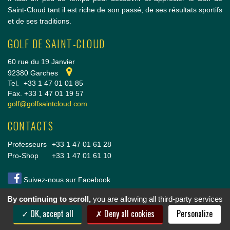
Saint-Cloud tant il est riche de son passé, de ses résultats sportifs
et de ses traditions.
GOLF DE SAINT-CLOUD
60 rue du 19 Janvier
92380 Garches
Tel.
+33 1 47 01 01 85
Fax. +33 1 47 01 19 57
golf@golfsaintcloud.com
CONTACTS
Professeurs
+33 1 47 01 61 28
Pro-Shop
+33 1 47 01 61 10
Suivez-nous sur Facebook
By continuing to scroll,
you are allowing all third-party services
Copyright © 2014 Golf de Saint-Cloud |
Conditions Générales de vente
|
Mentions légales
OK, accept all
Deny all cookies
Personalize
& crédits
|
Cookies
|
Politique de confidentialité
|
Nous rejoindre
|
Réalisation vt-design
2014