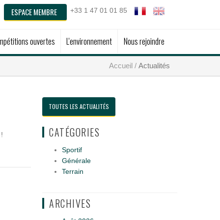
ESPACE MEMBRE
+33 1 47 01 01 85
pétitions ouvertes
L'environnement
Nous rejoindre
Accueil
Actualités
TOUTES LES ACTUALITÉS
CATÉGORIES
!
Sportif
Générale
Terrain
ARCHIVES