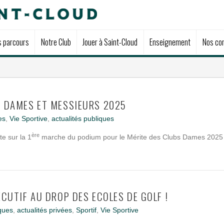
s parcours
Notre Club
Jouer à Saint-Cloud
Enseignement
Nos com
S DAMES ET MESSIEURS 2025
es
,
Vie Sportive
,
actualités publiques
ère
e sur la 1
marche du podium pour le Mérite des Clubs Dames 2025 
ÉCUTIF AU DROP DES ECOLES DE GOLF !
iques
,
actualités privées
,
Sportif
,
Vie Sportive