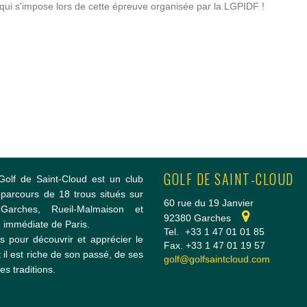
e qui s'impose lors de cette épreuve organisée par la LGPIDF !
GOLF DE SAINT-CLOUD
Golf de Saint-Cloud est un club
parcours de 18 trous situés sur
60 rue du 19 Janvier
rches, Rueil-Malmaison et
92380 Garches
 immédiate de Paris.
Tel.
+33 1 47 01 01 85
s pour découvrir et apprécier le
Fax. +33 1 47 01 19 57
 il est riche de son passé, de ses
golf@golfsaintcloud.com
es traditions.