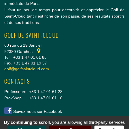
immédiate de Paris.
Il faut un peu de temps pour découvrir et apprécier le Golf de
Saint-Cloud tant il est riche de son passé, de ses résultats sportifs
et de ses traditions.
GOLF DE SAINT-CLOUD
60 rue du 19 Janvier
92380 Garches
Tel.
+33 1 47 01 01 85
Fax. +33 1 47 01 19 57
golf@golfsaintcloud.com
CONTACTS
Professeurs
+33 1 47 01 61 28
Pro-Shop
+33 1 47 01 61 10
Suivez-nous sur Facebook
By continuing to scroll,
you are allowing all third-party services
Copyright © 2014 Golf de Saint-Cloud |
Conditions Générales de vente
|
Mentions légales