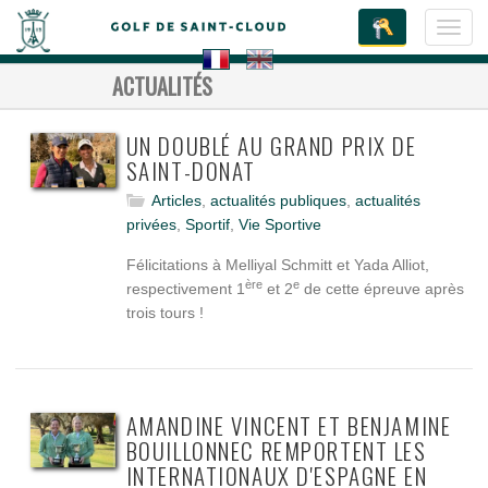
Toggl
navig
ACTUALITÉS
UN DOUBLÉ AU GRAND PRIX DE
SAINT-DONAT
Articles
,
actualités publiques
,
actualités
privées
,
Sportif
,
Vie Sportive
Félicitations à Melliyal Schmitt et Yada Alliot,
ère
e
respectivement 1
et 2
de cette épreuve après
trois tours !
AMANDINE VINCENT ET BENJAMINE
BOUILLONNEC REMPORTENT LES
INTERNATIONAUX D'ESPAGNE EN