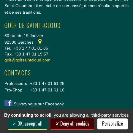
Saint-Cloud tant il est riche de son passé, de ses résultats sportifs
et de ses traditions.
GOLF DE SAINT-CLOUD
60 rue du 19 Janvier
92380 Garches
Tel.
+33 1 47 01 01 85
Fax. +33 1 47 01 19 57
golf@golfsaintcloud.com
CONTACTS
Professeurs
+33 1 47 01 61 28
Pro-Shop
+33 1 47 01 61 10
Suivez-nous sur Facebook
By continuing to scroll,
you are allowing all third-party services
Copyright © 2014 Golf de Saint-Cloud |
Conditions Générales de vente
|
Mentions légales
OK, accept all
Deny all cookies
Personalize
& crédits
|
Cookies
|
Politique de confidentialité
|
Nous rejoindre
|
Réalisation vt-design
2014