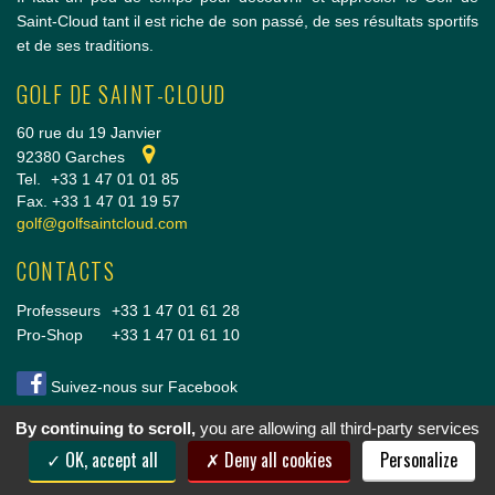
Saint-Cloud tant il est riche de son passé, de ses résultats sportifs
et de ses traditions.
GOLF DE SAINT-CLOUD
60 rue du 19 Janvier
92380 Garches
Tel.
+33 1 47 01 01 85
Fax. +33 1 47 01 19 57
golf@golfsaintcloud.com
CONTACTS
Professeurs
+33 1 47 01 61 28
Pro-Shop
+33 1 47 01 61 10
Suivez-nous sur Facebook
By continuing to scroll,
you are allowing all third-party services
Copyright © 2014 Golf de Saint-Cloud |
Conditions Générales de vente
|
Mentions légales
OK, accept all
Deny all cookies
Personalize
& crédits
|
Cookies
|
Politique de confidentialité
|
Nous rejoindre
|
Réalisation vt-design
2014