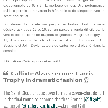
avec sept coups de retard sur le leader, Callixte a signé une carte
exceptionnelle de 65 (-5), la meilleure du jour. Une performance
qui lui a permis de renverser la hiérarchie et de s’imposer avec un
score final de -9.
Son dernier tour a été marqué par six birdies, dont une série
décisive aux trous 15 et 16, sur un parcours rendu difficile par le
vent et des positions de drapeau exigeantes. Malgré un bogey au
17, il a conservé la tête et terminé devant les favoris, Ben
Sessions et John Doyle, auteurs de cartes record plus tôt dans la
semaine.
Félicitations Callixte pour cet exploit !
𝗖𝗮𝗹𝗹𝗶𝘅𝘁𝗲 𝗔𝗹𝘇𝗮𝘀 𝘀𝗲𝗰𝘂𝗿𝗲𝘀 𝗖𝗮𝗿𝗿𝗶𝘀
𝗧𝗿𝗼𝗽𝗵𝘆 𝗶𝗻 𝗱𝗿𝗮𝗺𝗮𝘁𝗶𝗰 𝗳𝗮𝘀𝗵𝗶𝗼𝗻 🏆
The Saint Cloud product overturned a seven-shot deficit
in the final round to become the first French (
@ffgolf
)
winner at
@LuffenhamHeath
.
— England Golf